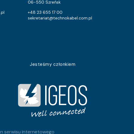
5251
4800
06-550 Szreńsk
39
9.6
.pl
+48 23 655 17 00
l
sekretariat@technokabel.com.pl
326
172.8
7128
5760
1365
960
5689
4608
Jesteśmy członkiem
1071
768
1908
1440
752
672
3002
2400
552
307.2
n serwisu internetowego