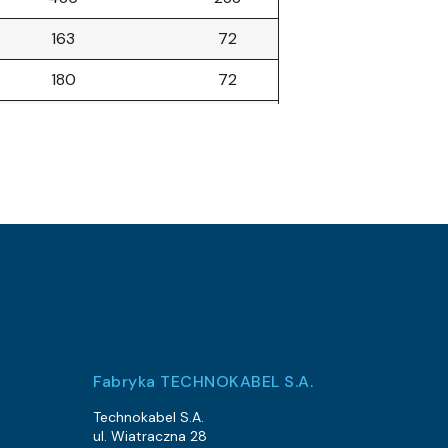
163
72
180
72
197
96
315
172.8
1679
1200
3345
2688
1472
960
2020
1344
46
14.4
Fabryka TECHNOKABEL S.A.
1092
672
Technokabel S.A.
ul. Wiatraczna 28