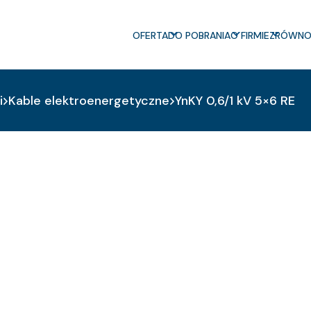
OFERTA
DO POBRANIA
O FIRMIE
ZRÓWNO
i
Kable elektroenergetyczne
YnKY 0,6/1 kV 5×6 RE
E