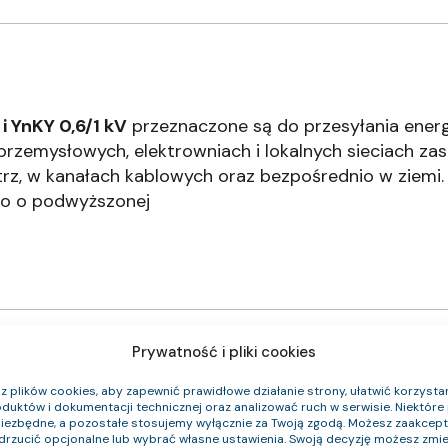
i YnKY 0,6/1 kV
przeznaczone są do przesyłania energ
rzemysłowych, elektrowniach i lokalnych sieciach zas
rz, w kanałach kablowych oraz bezpośrednio w ziemi.
o o podwyższonej
Prywatność i pliki cookies
 plików cookies, aby zapewnić prawidłowe działanie strony, ułatwić korzystan
duktów i dokumentacji technicznej oraz analizować ruch w serwisie. Niektóre p
niezbędne, a pozostałe stosujemy wyłącznie za Twoją zgodą. Możesz zaakce
Klasa CPR
Średnica zewnętrzna (około) mm
Waga
odrzucić opcjonalne lub wybrać własne ustawienia. Swoją decyzję możesz zmie