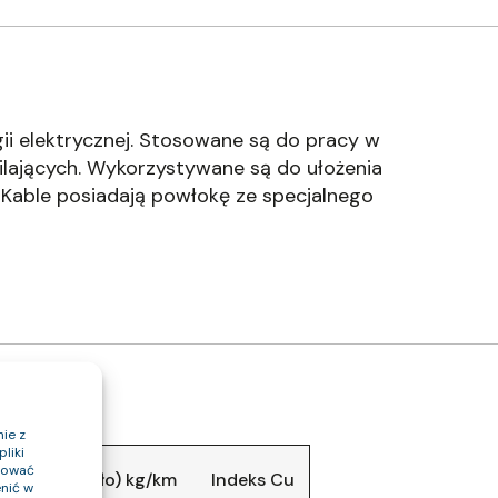
ii elektrycznej. Stosowane są do pracy w
ilających. Wykorzystywane są do ułożenia
 Kable posiadają powłokę ze specjalnego
ie z
liki
ptować
 kabla (około) kg/km
Indeks Cu
nić w