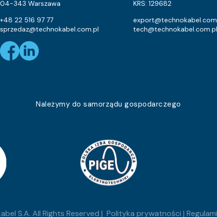
Eca
35.1
04-343 Warszawa
KRS: 129682
4.9
+48 22 516 97 77
export@technokabel.com
sprzedaz@technokabel.com.pl
tech@technokabel.com.p
Eca
12.6
Eca
48.8
Eca
23.3
Eca
43.7
Należymy do samorządu gospodarczego
Eca
20.1
Eca
27
Eca
15
Eca
33.2
Eca
15.8
bel S.A. All Rights Reserved |
Polityka prywatności
|
Regulami