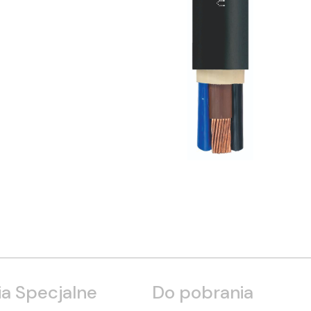
a Specjalne
Do pobrania