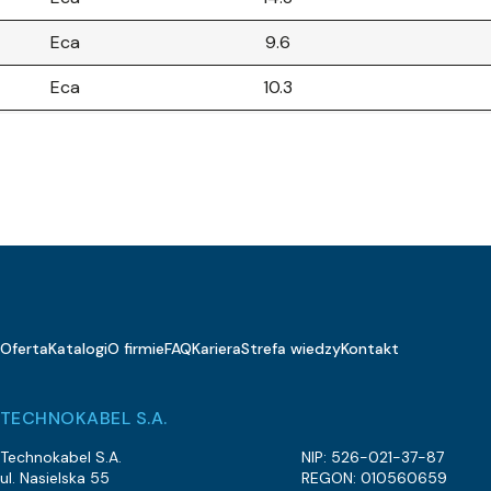
Eca
9.6
Eca
10.3
Eca
10.4
Eca
12.6
Eca
25.8
Eca
34.1
Eca
25.1
Oferta
Katalogi
O firmie
FAQ
Kariera
Strefa wiedzy
Kontakt
Eca
28.8
5.2
TECHNOKABEL S.A.
Eca
21.8
Technokabel S.A.
NIP: 526-021-37-87
ul. Nasielska 55
REGON: 010560659