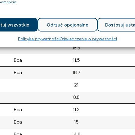
omencie.
Eca
16.1
Eca
12.5
tuj wszystkie
Odrzuć opcjonalne
Dostosuj usta
Eca
13.7
Polityka prywatności
Oświadczenie o prywatności
18.3
Eca
11.5
Eca
16.7
21
8.8
Eca
11.3
Eca
15
Eca
14.8