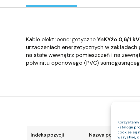
Kable elektroenergetyczne
YnKYżo 0,6/1 kV 
urządzeniach energetycznych w zakładach p
na stałe wewnątrz pomieszczeń i na zewnąt
polwinitu oponowego (PVC) samogasnąceg
Korzystamy z
katalogu pro
cookies są 
Indeks pozycji
Nazwa pozycji
wszystkie, 