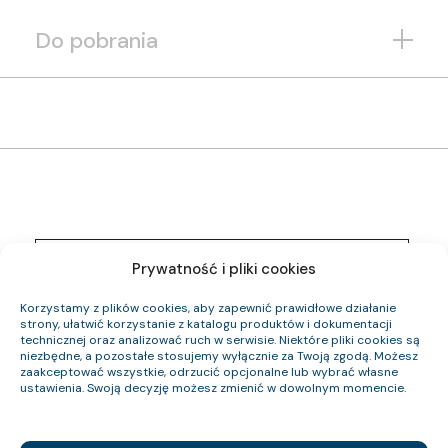
Do pobrania
1261 005 05
Indeks pozycji:
Prywatność i pliki cookies
YnKYżo-O 0,6/1 kV 4×10 RE
Nazwa pozycji:
Eca
Klasa CPR:
Korzystamy z plików cookies, aby zapewnić prawidłowe działanie
16.1
Średnica zewnętrzna (około) mm:
strony, ułatwić korzystanie z katalogu produktów i dokumentacji
604
technicznej oraz analizować ruch w serwisie. Niektóre pliki cookies są
Waga kabla (około) kg/km:
niezbędne, a pozostałe stosujemy wyłącznie za Twoją zgodą. Możesz
384
Indeks Cu:
zaakceptować wszystkie, odrzucić opcjonalne lub wybrać własne
ustawienia. Swoją decyzję możesz zmienić w dowolnym momencie.
1261 006 05
Indeks pozycji:
YnKYżo-O 0,6/1 kV 4×4 RE
Nazwa pozycji:
Eca
Klasa CPR: