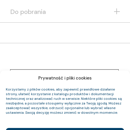
Do pobrania
1261 005 05
Indeks pozycji:
Prywatność i pliki cookies
YnKYżo-O 0,6/1 kV 4×10 RE
Nazwa pozycji:
Eca
Klasa CPR:
Korzystamy z plików cookies, aby zapewnić prawidłowe działanie
16.1
Średnica zewnętrzna (około) mm:
strony, ułatwić korzystanie z katalogu produktów i dokumentacji
604
technicznej oraz analizować ruch w serwisie. Niektóre pliki cookies są
Waga kabla (około) kg/km:
niezbędne, a pozostałe stosujemy wyłącznie za Twoją zgodą. Możesz
384
Indeks Cu:
zaakceptować wszystkie, odrzucić opcjonalne lub wybrać własne
ustawienia. Swoją decyzję możesz zmienić w dowolnym momencie.
1261 006 05
Indeks pozycji:
YnKYżo-O 0,6/1 kV 4×4 RE
Nazwa pozycji:
Eca
Klasa CPR: