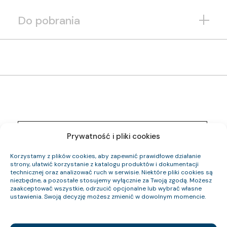
Do pobrania
1261 013 05
Indeks pozycji:
Prywatność i pliki cookies
YnKYżo-O 0,6/1 kV 5×2,5 RE
Nazwa pozycji:
Eca
Klasa CPR:
Korzystamy z plików cookies, aby zapewnić prawidłowe działanie
11.3
Średnica zewnętrzna (około) mm:
strony, ułatwić korzystanie z katalogu produktów i dokumentacji
240
technicznej oraz analizować ruch w serwisie. Niektóre pliki cookies są
Waga kabla (około) kg/km:
niezbędne, a pozostałe stosujemy wyłącznie za Twoją zgodą. Możesz
120
Indeks Cu:
zaakceptować wszystkie, odrzucić opcjonalne lub wybrać własne
ustawienia. Swoją decyzję możesz zmienić w dowolnym momencie.
1261 014 05
Indeks pozycji:
YnKYżo-O 0,6/1 kV 5×6 RE
Nazwa pozycji:
Eca
Klasa CPR: