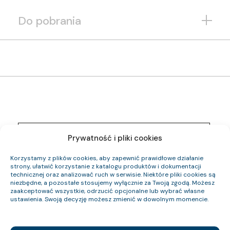
Do pobrania
1261 006 05
Indeks pozycji:
Prywatność i pliki cookies
YnKYżo-O 0,6/1 kV 4×4 RE
Nazwa pozycji:
Eca
Klasa CPR:
Korzystamy z plików cookies, aby zapewnić prawidłowe działanie
12.5
Średnica zewnętrzna (około) mm:
strony, ułatwić korzystanie z katalogu produktów i dokumentacji
298
technicznej oraz analizować ruch w serwisie. Niektóre pliki cookies są
Waga kabla (około) kg/km:
niezbędne, a pozostałe stosujemy wyłącznie za Twoją zgodą. Możesz
153.6
Indeks Cu:
zaakceptować wszystkie, odrzucić opcjonalne lub wybrać własne
ustawienia. Swoją decyzję możesz zmienić w dowolnym momencie.
1261 007 05
Indeks pozycji:
YnKYżo-O 0,6/1 kV 4×6 RE
Nazwa pozycji:
Eca
Klasa CPR: