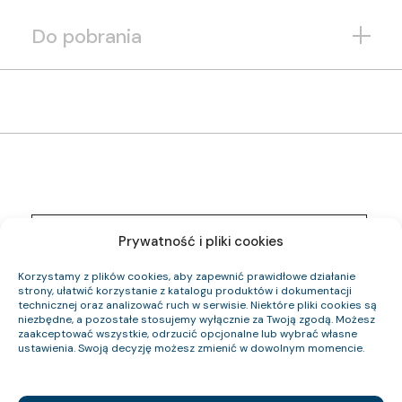
Do pobrania
1261 001 05
Indeks pozycji:
Prywatność i pliki cookies
YnKYżo-O 0,6/1 kV 3×2,5 RE
Nazwa pozycji:
Eca
Klasa CPR:
Korzystamy z plików cookies, aby zapewnić prawidłowe działanie
9.6
Średnica zewnętrzna (około) mm:
strony, ułatwić korzystanie z katalogu produktów i dokumentacji
163
technicznej oraz analizować ruch w serwisie. Niektóre pliki cookies są
Waga kabla (około) kg/km:
niezbędne, a pozostałe stosujemy wyłącznie za Twoją zgodą. Możesz
72
Indeks Cu:
zaakceptować wszystkie, odrzucić opcjonalne lub wybrać własne
ustawienia. Swoją decyzję możesz zmienić w dowolnym momencie.
1261 002 05
Indeks pozycji:
YnKYżo-O 0,6/1 kV 5×1,5 RE
Nazwa pozycji:
Eca
Klasa CPR: