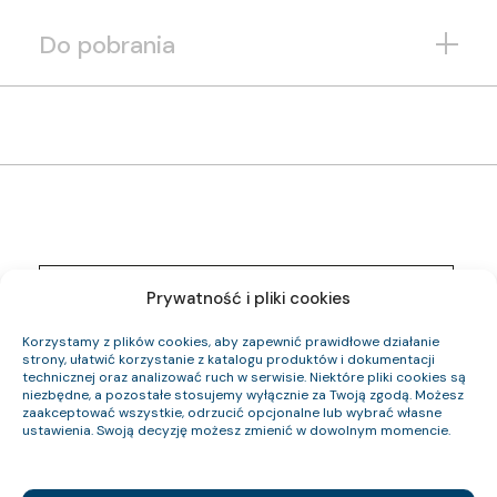
Do pobrania
1261 005 05
Indeks pozycji:
Prywatność i pliki cookies
YnKYżo-O 0,6/1 kV 4×10 RE
Nazwa pozycji:
Eca
Klasa CPR:
Korzystamy z plików cookies, aby zapewnić prawidłowe działanie
16.1
Średnica zewnętrzna (około) mm:
strony, ułatwić korzystanie z katalogu produktów i dokumentacji
604
technicznej oraz analizować ruch w serwisie. Niektóre pliki cookies są
Waga kabla (około) kg/km:
niezbędne, a pozostałe stosujemy wyłącznie za Twoją zgodą. Możesz
384
Indeks Cu:
zaakceptować wszystkie, odrzucić opcjonalne lub wybrać własne
ustawienia. Swoją decyzję możesz zmienić w dowolnym momencie.
1261 006 05
Indeks pozycji:
YnKYżo-O 0,6/1 kV 4×4 RE
Nazwa pozycji:
Eca
Klasa CPR: