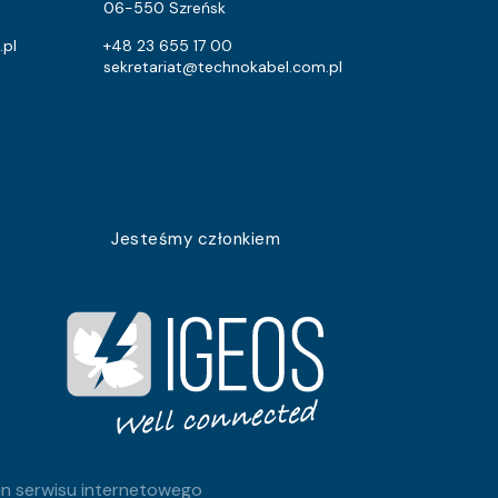
5251
4800
06-550 Szreńsk
39
9.6
.pl
+48 23 655 17 00
l
sekretariat@technokabel.com.pl
326
172.8
7128
5760
1365
960
5689
4608
Jesteśmy członkiem
1071
768
1908
1440
752
672
3002
2400
552
307.2
n serwisu internetowego