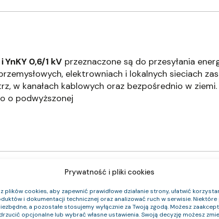
i YnKY 0,6/1 kV
przeznaczone są do przesyłania energ
rzemysłowych, elektrowniach i lokalnych sieciach zas
rz, w kanałach kablowych oraz bezpośrednio w ziemi.
o o podwyższonej
Prywatność i pliki cookies
 plików cookies, aby zapewnić prawidłowe działanie strony, ułatwić korzystan
duktów i dokumentacji technicznej oraz analizować ruch w serwisie. Niektóre p
niezbędne, a pozostałe stosujemy wyłącznie za Twoją zgodą. Możesz zaakce
Klasa CPR
Średnica zewnętrzna (około) mm
Waga
odrzucić opcjonalne lub wybrać własne ustawienia. Swoją decyzję możesz zmie