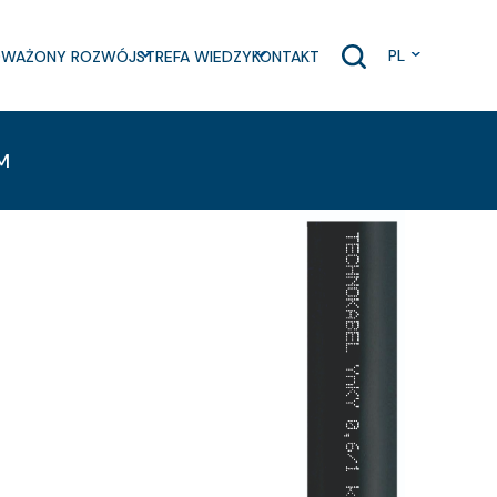
PL
WAŻONY ROZWÓJ
STREFA WIEDZY
KONTAKT
RM