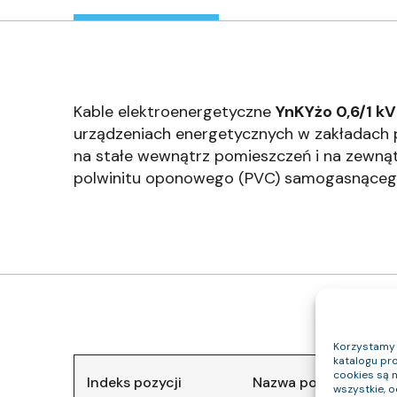
Kable elektroenergetyczne
YnKYżo 0,6/1 kV 
urządzeniach energetycznych w zakładach p
na stałe wewnątrz pomieszczeń i na zewnąt
polwinitu oponowego (PVC) samogasnąceg
Korzystamy z
katalogu pro
cookies są 
Indeks pozycji
Nazwa pozycji
wszystkie, 