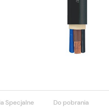
a Specjalne
Do pobrania