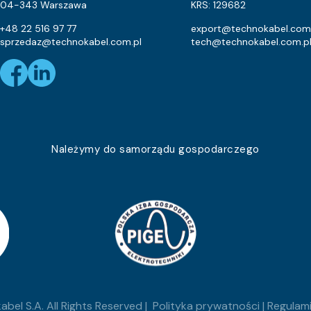
Eca
35.1
04-343 Warszawa
KRS: 129682
4.9
+48 22 516 97 77
export@technokabel.com
sprzedaz@technokabel.com.pl
tech@technokabel.com.p
Eca
12.6
Eca
48.8
Eca
23.3
Eca
43.7
Należymy do samorządu gospodarczego
Eca
20.1
Eca
27
Eca
15
Eca
33.2
Eca
15.8
bel S.A. All Rights Reserved |
Polityka prywatności
|
Regulami