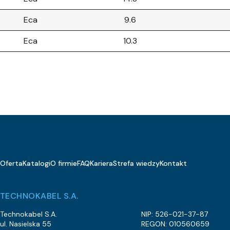
Eca
9.6
Eca
10.3
Eca
10.4
Eca
12.6
Eca
25.8
Eca
34.1
Eca
25.1
Oferta
Katalogi
O firmie
FAQ
Kariera
Strefa wiedzy
Kontakt
Eca
28.8
5.2
TECHNOKABEL S.A.
Eca
21.8
Technokabel S.A.
NIP: 526-021-37-87
ul. Nasielska 55
REGON: 010560659