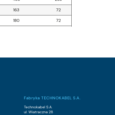
163
72
180
72
197
96
315
172.8
1679
1200
3345
2688
1472
960
2020
1344
46
14.4
Fabryka TECHNOKABEL S.A.
1092
672
Technokabel S.A.
ul. Wiatraczna 28