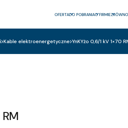
OFERTA
DO POBRANIA
O FIRMIE
ZRÓWNO
i
Kable elektroenergetyczne
YnKYżo 0,6/1 kV 1×70 
0 RM