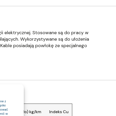
ii elektrycznej. Stosowane są do pracy w
ilających. Wykorzystywane są do ułożenia
 Kable posiadają powłokę ze specjalnego
ie z
liki
ptować
 kabla (około) kg/km
Indeks Cu
nić w