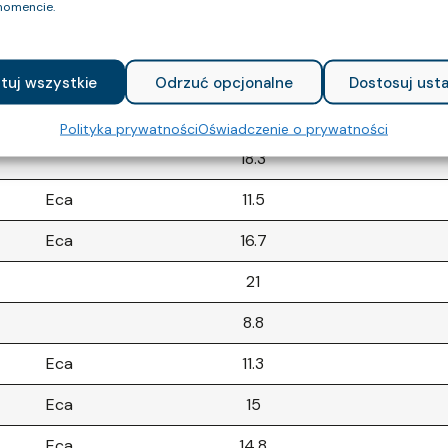
omencie.
Eca
16.1
Eca
12.5
tuj wszystkie
Odrzuć opcjonalne
Dostosuj usta
Eca
13.7
Polityka prywatności
Oświadczenie o prywatności
18.3
Eca
11.5
Eca
16.7
21
8.8
Eca
11.3
Eca
15
Eca
14.8